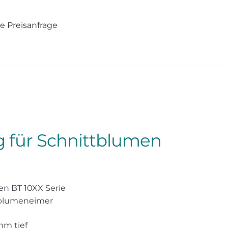
e Preisanfrage
ng für Schnittblumen
n BT 10XX Serie
ttblumeneimer
mm tief