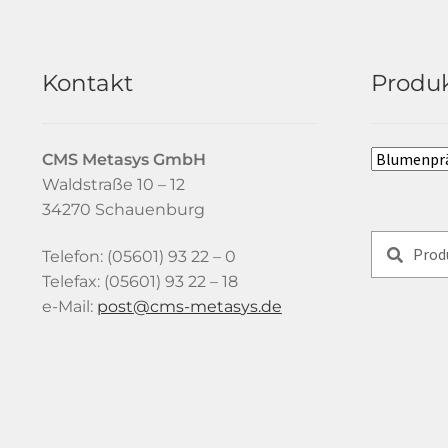
Kontakt
Produk
CMS Metasys
GmbH
Waldstraße 10 – 12
34270 Schauenburg
Suchen
Suchen
Telefon: (05601) 93 22 – 0
nach:
Telefax: (05601) 93 22 – 18
e-Mail:
tsop
-smc@
satem
ed.sy