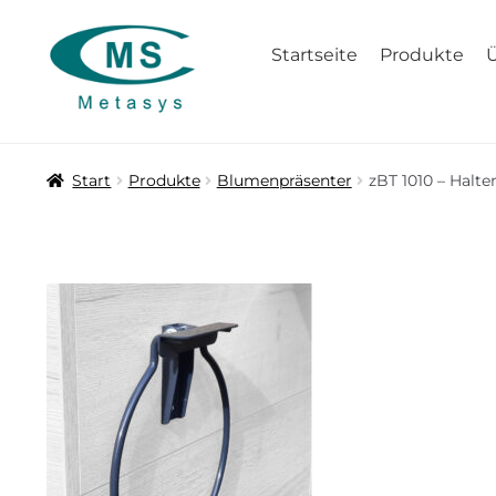
Zur
Zum
Startseite
Produkte
Navigation
Inhalt
springen
springen
Start
Produkte
Blumenpräsenter
zBT 1010 – Halte