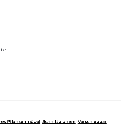
rbe
ares Pflanzenmöbel
,
Schnittblumen
,
Verschiebbar
,