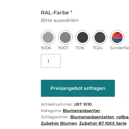
RAL-Farbe
*
Bitte auswählen
9006
9007
7016
7024
Sonderfa
zBT
1010
–
Haltering
für
Preisangebot anfragen
Schnittblumen
Menge
Artikelnummer:
zBT 1010
Kategorie:
Blumenpräsenter
Schlagwörter:
Blumenpräsentation
,
rollb
Zubehör Blumen
,
Zubehör BT 10XX Serie