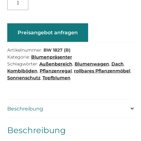
1827
-
Dach
für
Preisangebot anfragen
Mehrzweckwagen/Blumenwagen
BW
Artikelnummer:
BW 1827 (B)
1826
Kategorie:
Blumenpräsenter
Menge
Schlagwörter:
Außenbereich
,
Blumenwagen
,
Dach
,
Kombiböden
,
Pflanzenregal
,
rollbares Pflanzenmöbel
,
Sonnenschutz
,
Topfblumen
Beschreibung
Beschreibung