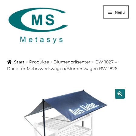
Zur
Zum
Menü
Navigation
Inhalt
springen
springen
Startseite
Start
Produkte
Blumenpräsenter
BW 1827 –
Dach für Mehrzweckwagen/Blumenwagen BW 1826
Produkte
Über uns
Leistungen
🔍
Download
Kontakt