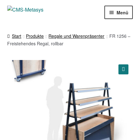
Zur
Zum
Menü
Navigation
Inhalt
springen
springen
Startseite
Start
Produkte
Regale und Warenpräsenter
FR 1256 –
Freistehendes Regal, rollbar
Produkte
Über uns
Leistungen
🔍
Download
Kontakt
Meine Preisanfrage