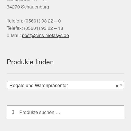
34270 Schauenburg
Telefon: (05601) 93 22 – 0
Telefax: (05601) 93 22 – 18
e-Mail:
tsop
-smc@
satem
ed.sy
Produkte finden
Regale und Warenpräsenter
×
Suchen
Suchen
nach: