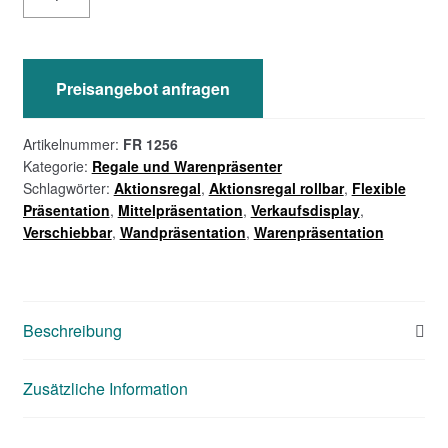
1256
–
Freistehendes
Regal,
Preisangebot anfragen
rollbar
Menge
Artikelnummer:
FR 1256
Kategorie:
Regale und Warenpräsenter
Schlagwörter:
Aktionsregal
,
Aktionsregal rollbar
,
Flexible
Präsentation
,
Mittelpräsentation
,
Verkaufsdisplay
,
Verschiebbar
,
Wandpräsentation
,
Warenpräsentation
Beschreibung
Zusätzliche Information