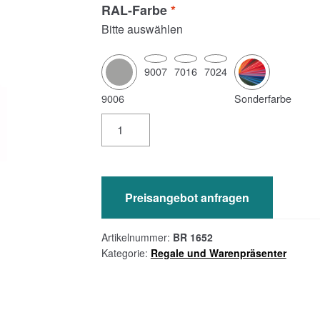
RAL-Farbe
*
Bitte auswählen
9007
7016
7024
9006
Sonderfarbe
BR
1652
-
Beistellregal
1600x500
Preisangebot anfragen
oben
abgeschrägt
Artikelnummer:
BR 1652
Menge
Kategorie:
Regale und Warenpräsenter