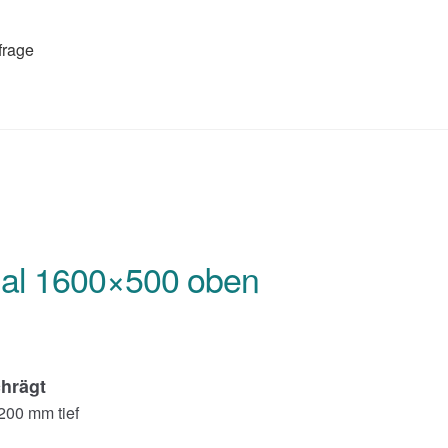
frage
gal 1600×500 oben
chrägt
200 mm tief