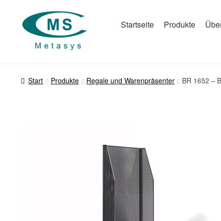
Zur
Zum
Startseite
Produkte
Übe
Navigation
Inhalt
springen
springen
Start
Produkte
Regale und Warenpräsenter
BR 1652 – B