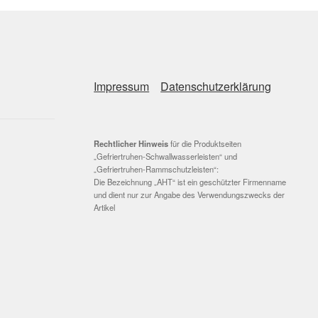
Impressum
Datenschutzerklärung
Rechtlicher Hinweis
für die Produktseiten
„Gefriertruhen-Schwallwasserleisten“ und
„Gefriertruhen-Rammschutzleisten“:
Die Bezeichnung „AHT“ ist ein geschützter Firmenname
und dient nur zur Angabe des Verwendungszwecks der
Artikel