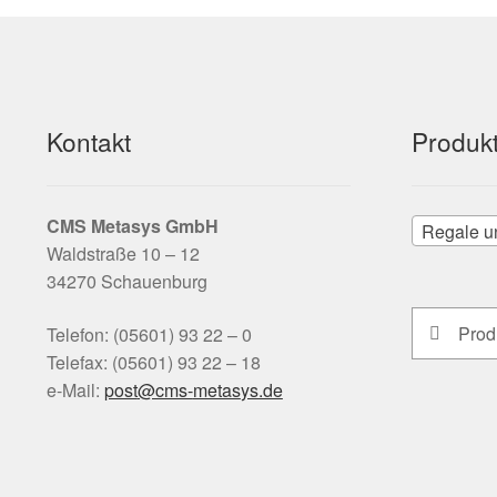
Kontakt
Produkt
CMS Metasys
GmbH
Regale u
Waldstraße 10 – 12
34270 Schauenburg
Suchen
Suchen
Telefon: (05601) 93 22 – 0
nach:
Telefax: (05601) 93 22 – 18
e-Mail:
tsop
-smc@
satem
ed.sy