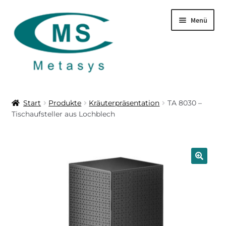
Zur
Zum
Menü
Navigation
Inhalt
springen
springen
Startseite
Start
Produkte
Kräuterpräsentation
TA 8030 –
Tischaufsteller aus Lochblech
Produkte
Über uns
Leistungen
🔍
Download
Kontakt