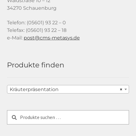
Waldstraße 10 – 12
34270 Schauenburg
Telefon: (05601) 93 22 – 0
Telefax: (05601) 93 22 – 18
e-Mail:
tsop
-smc@
satem
ed.sy
Produkte finden
Kräuterpräsentation
×
Suchen
Suchen
nach: