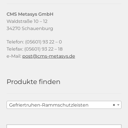
CMS Metasys
GmbH
Waldstraße 10 – 12
34270 Schauenburg
Telefon: (05601) 93 22 – 0
Telefax: (05601) 93 22 – 18
e-Mail:
tsop
-smc@
satem
ed.sy
Produkte finden
Gefriertruhen-Rammschutzleisten
×
Suchen
Suchen