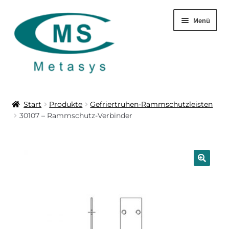
Zur
Zum
Menü
Navigation
Inhalt
springen
springen
Startseite
Start
Produkte
Gefriertruhen-Rammschutzleisten
30107 – Rammschutz-Verbinder
Produkte
Über uns
Leistungen
🔍
Download
Kontakt