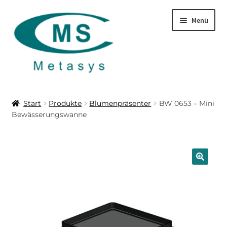
Zur
Zum
Menü
Navigation
Inhalt
springen
springen
Startseite
Start
Produkte
Blumenpräsenter
BW 0653 – Mini
Bewässerungswanne
Produkte
Über uns
Leistungen
🔍
Download
Kontakt