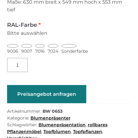
Maße: 630 mm breit x 549 mm hoch x 553 mm
tief
RAL-Farbe
*
Bitte auswählen
9006
9007
7016
7024
Sonderfarbe
BW
0653
–
Mini
Bewässerungswanne
Preisangebot anfragen
Menge
Artikelnummer:
BW 0653
Kategorie:
Blumenpräsenter
Schlagwörter:
Blumenpräsentation
,
rollbares
Pflanzenmöbel
,
Topfblumen
,
Topfpflanzen
,