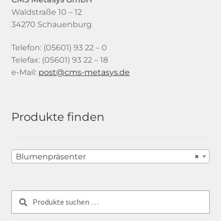
Waldstraße 10 – 12
34270 Schauenburg
Telefon: (05601) 93 22 – 0
Telefax: (05601) 93 22 – 18
e-Mail:
tsop
-smc@
satem
ed.sy
Produkte finden
Blumenpräsenter
×
Suchen
Suchen
nach: