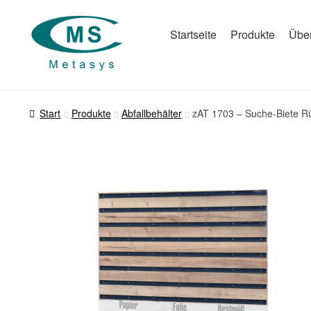
Zur
Zum
Startseite
Produkte
Übe
Navigation
Inhalt
springen
springen
Start
Produkte
Abfallbehälter
zAT 1703 – Suche-Biete 