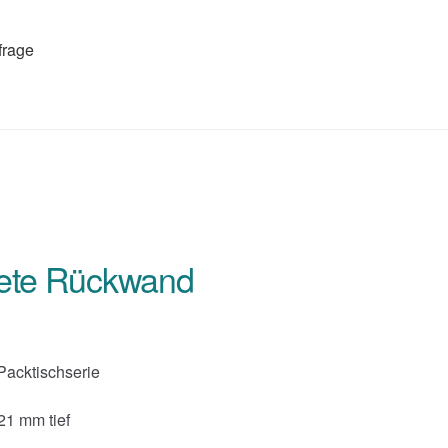
frage
iete Rückwand
Packtischserie
21 mm tief