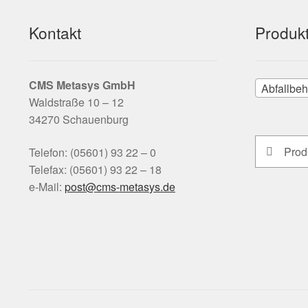
Kontakt
Produkt
CMS Metasys
GmbH
Abfallbeh
Waldstraße 10 – 12
34270 Schauenburg
Suchen
Suchen
Telefon: (05601) 93 22 – 0
nach:
Telefax: (05601) 93 22 – 18
e-Mail:
tsop
-smc@
satem
ed.sy