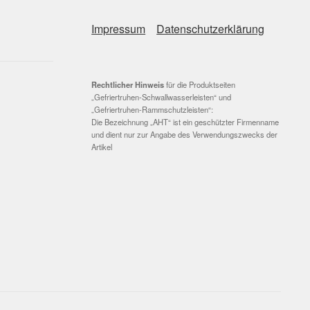
Impressum
Datenschutzerklärung
Rechtlicher Hinweis
für die Produktseiten
„Gefriertruhen-Schwallwasserleisten“ und
„Gefriertruhen-Rammschutzleisten“:
Die Bezeichnung „AHT“ ist ein geschützter Firmenname
und dient nur zur Angabe des Verwendungszwecks der
Artikel