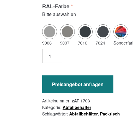
RAL-Farbe
*
Bitte auswählen
9006
9007
7016
7024
Sonderfar
zAT
1703
–
Suche-
Biete
Preisangebot anfragen
Rückwand
Menge
Artikelnummer:
zAT 1703
Kategorie:
Abfallbehälter
Schlagwörter:
Abfallbehälter
,
Packtisch