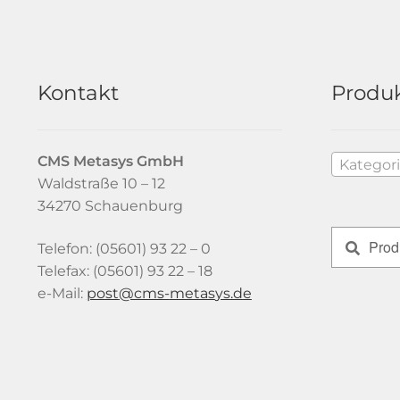
Kontakt
Produk
CMS Metasys
GmbH
Kategor
Waldstraße 10 – 12
34270 Schauenburg
Suchen
Suchen
Telefon: (05601) 93 22 – 0
nach:
Telefax: (05601) 93 22 – 18
e-Mail:
tsop
-smc@
satem
ed.sy