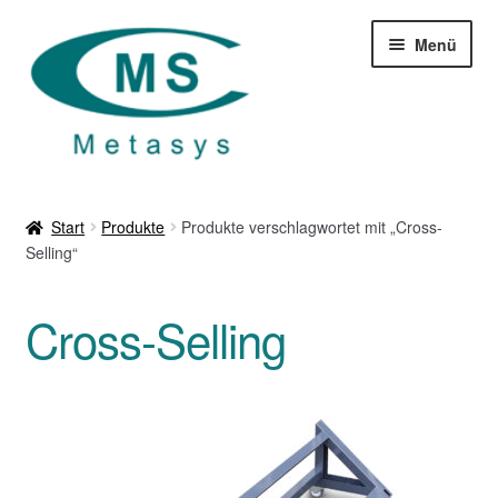
Zur
Zum
Menü
Navigation
Inhalt
springen
springen
Startseite
Start
Produkte
Produkte verschlagwortet mit „Cross-
Selling“
Produkte
Über uns
Cross-Selling
Leistungen
Download
Kontakt