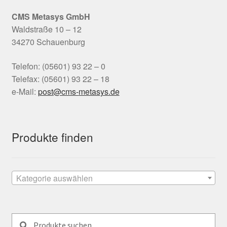
CMS Metasys
GmbH
Waldstraße 10 – 12
34270 Schauenburg
Telefon: (05601) 93 22 – 0
Telefax: (05601) 93 22 – 18
e-Mail:
tsop
-smc@
satem
ed.sy
Produkte finden
Kategorie auswählen
Suchen
Suchen