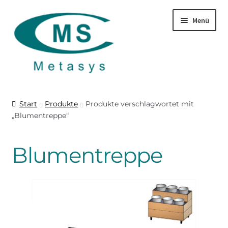
Zur
Zum
Menü
Navigation
Inhalt
springen
springen
Startseite
Start
Produkte
Produkte verschlagwortet mit
„Blumentreppe“
Produkte
Über uns
Blumentreppe
Leistungen
Download
Kontakt