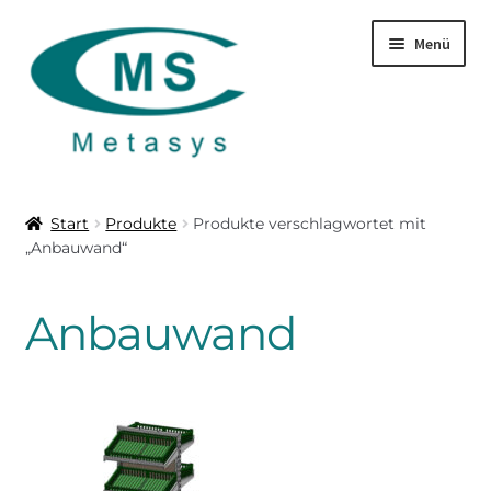
Zur
Zum
Menü
Navigation
Inhalt
springen
springen
Startseite
Start
Produkte
Produkte verschlagwortet mit
„Anbauwand“
Produkte
Über uns
Anbauwand
Leistungen
Download
Kontakt