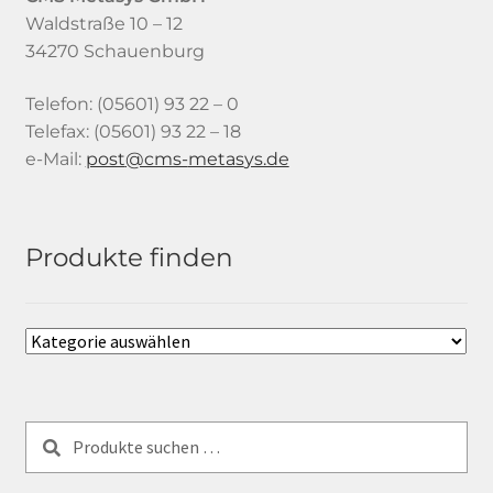
Waldstraße 10 – 12
34270 Schauenburg
Telefon: (05601) 93 22 – 0
Telefax: (05601) 93 22 – 18
e-Mail:
tsop
-smc@
satem
ed.sy
Produkte finden
Suchen
Suchen
nach: