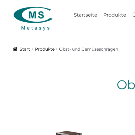
Zur
Zum
Startseite
Produkte
Navigation
Inhalt
springen
springen
Start
Produkte
Obst- und Gemüseschrägen
Ob