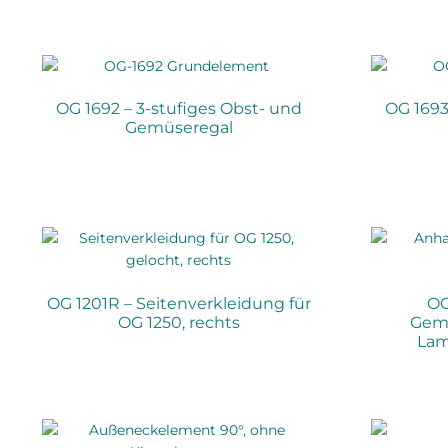
OG 1692 – 3-stufiges Obst- und
OG 1693
Gemüseregal
OG 1201R – Seitenverkleidung für
OG
OG 1250, rechts
Gemü
Lam