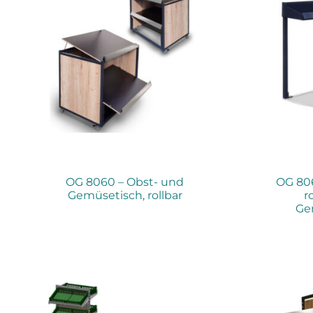
OG 8060 – Obst- und
OG 806
Gemüsetisch, rollbar
r
Ge