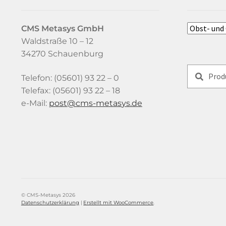
CMS Metasys
GmbH
Waldstraße 10 – 12
34270 Schauenburg
Suchen
Suchen
Telefon: (05601) 93 22 – 0
nach:
Telefax: (05601) 93 22 – 18
e-Mail:
tsop
-smc@
satem
ed.sy
© CMS-Metasys 2026
Datenschutzerklärung
Erstellt mit WooCommerce
.