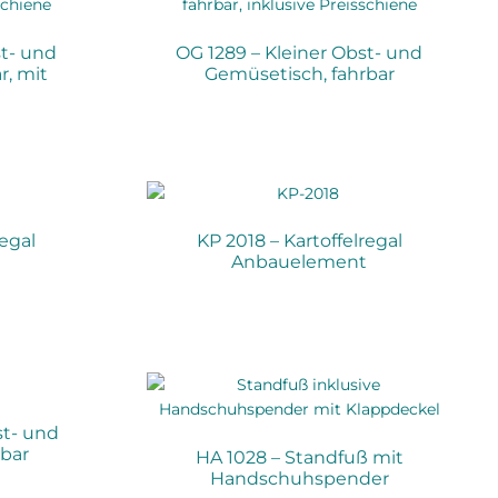
st- und
OG 1289 – Kleiner Obst- und
r, mit
Gemüsetisch, fahrbar
regal
KP 2018 – Kartoffelregal
t
Anbauelement
st- und
rbar
HA 1028 – Standfuß mit
Handschuhspender